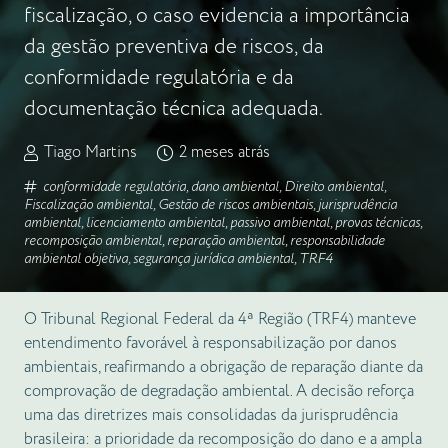
fiscalização, o caso evidencia a importância
da gestão preventiva de riscos, da
conformidade regulatória e da
documentação técnica adequada.
Tiago Martins
2 meses atrás
conformidade regulatória
,
dano ambiental
,
Direito ambiental
,
Fiscalização ambiental
,
Gestão de riscos ambientais
,
jurisprudência
ambiental
,
licenciamento ambiental
,
passivo ambiental
,
provas técnicas
,
recomposição ambiental
,
reparação ambiental
,
responsabilidade
ambiental objetiva
,
segurança jurídica ambiental
,
TRF4
O Tribunal Regional Federal da 4ª Região (TRF4) manteve
entendimento favorável à responsabilização por danos
ambientais, reafirmando a obrigação de reparação diante da
comprovação de degradação ambiental. A decisão reforça
uma das diretrizes mais consolidadas da jurisprudência
brasileira: a prioridade da recomposição do dano e a ampla