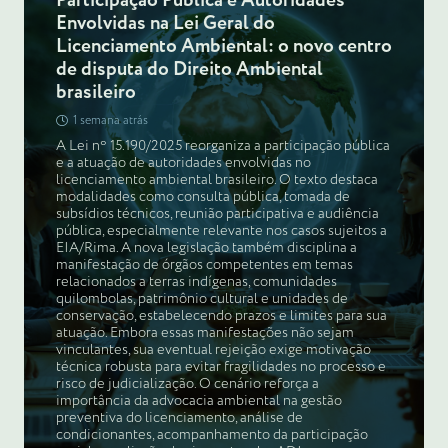
Participação Pública e Autoridades
Envolvidas na Lei Geral do
Licenciamento Ambiental: o novo centro
de disputa do Direito Ambiental
brasileiro
1 semana atrás
A Lei nº 15.190/2025 reorganiza a participação pública
e a atuação de autoridades envolvidas no
licenciamento ambiental brasileiro. O texto destaca
modalidades como consulta pública, tomada de
subsídios técnicos, reunião participativa e audiência
pública, especialmente relevante nos casos sujeitos a
EIA/Rima. A nova legislação também disciplina a
manifestação de órgãos competentes em temas
relacionados a terras indígenas, comunidades
quilombolas, patrimônio cultural e unidades de
conservação, estabelecendo prazos e limites para sua
atuação. Embora essas manifestações não sejam
vinculantes, sua eventual rejeição exige motivação
técnica robusta para evitar fragilidades no processo e
risco de judicialização. O cenário reforça a
importância da advocacia ambiental na gestão
preventiva do licenciamento, análise de
condicionantes, acompanhamento da participação