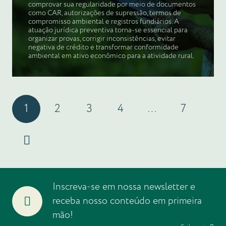
comprovar sua regularidade por meio de documentos
como CAR, autorizações de supressão, termos de
compromisso ambiental e registros fundiários. A
atuação jurídica preventiva torna-se essencial para
organizar provas, corrigir inconsistências, evitar
negativa de crédito e transformar conformidade
ambiental em ativo econômico para a atividade rural.
1
2
3
4
…
7
Inscreva-se em nossa newsletter e
receba nosso conteúdo em primeira
mão!