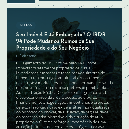
ARTIGOS
Seu Imóvel Está Embargado? O IRDR
94 Pode Mudar os Rumos da Sua
Propriedade e do Seu Negócio
2 dias atrás
O julgamento do IRDR nº 94 pelo TRF1 pode
impactar diretamente proprietários rurais,
investidores, empresas e terceiros adquirentes de
imóveis com embargos ambientais. A controvérsia
discute se a medida restritiva pode permanecer válida
mesmo após a prescrição da pretensão punitiva da
Administração Pública. Como o embargo pode afetar
o uso econômico da área, o acesso ao crédito,
financiamentos, negociações imobiliárias e projetos
de expansão, cada caso exige análise individualizada
do histórico do imóvel, da autuação, da regularidade
do processo administrativo e da situação do atual
proprietário. O tema reforça a importância de uma
atuação jurídica preventiva e estratégica para avaliar