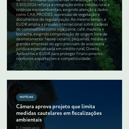
da conformidade documental. A Resolução CMN nº
5.303/2026 reforça a integração entre crédito rural e
critérios socioambientais, exigindo atenção a dados
como CAR, PRODES, supressão de vegetação e
documentos de regularização. Ao mesmo tempo, a
EUDR amplia a pressão internacional sobre cadeias
de commodities como soja, carne, café, madeira e
borracha, exigindo comprovação de origem livre de
desmatamento. Nesse cenário, pequenas, médias e
grandes empresas do agro precisam de assessoria
jurídica especializada em crédito rural, Direito
Ambiental e EUDR para proteger financiamento,
contratos, exportações e competitividade.
NOTÍCIAS
Câmara aprova projeto que limita
medidas cautelares em fiscalizações
ambientais
2 meses atrás