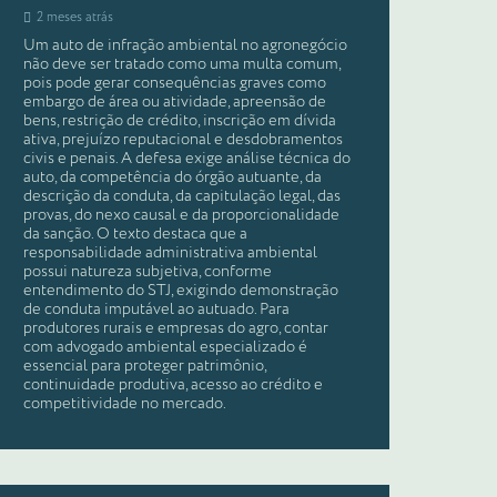
2 meses atrás
Um auto de infração ambiental no agronegócio
não deve ser tratado como uma multa comum,
pois pode gerar consequências graves como
embargo de área ou atividade, apreensão de
bens, restrição de crédito, inscrição em dívida
ativa, prejuízo reputacional e desdobramentos
civis e penais. A defesa exige análise técnica do
auto, da competência do órgão autuante, da
descrição da conduta, da capitulação legal, das
provas, do nexo causal e da proporcionalidade
da sanção. O texto destaca que a
responsabilidade administrativa ambiental
possui natureza subjetiva, conforme
entendimento do STJ, exigindo demonstração
de conduta imputável ao autuado. Para
produtores rurais e empresas do agro, contar
com advogado ambiental especializado é
essencial para proteger patrimônio,
continuidade produtiva, acesso ao crédito e
competitividade no mercado.