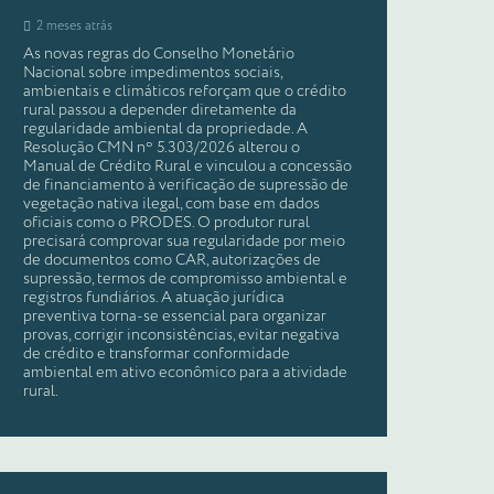
2 meses atrás
As novas regras do Conselho Monetário
Nacional sobre impedimentos sociais,
ambientais e climáticos reforçam que o crédito
rural passou a depender diretamente da
regularidade ambiental da propriedade. A
Resolução CMN nº 5.303/2026 alterou o
Manual de Crédito Rural e vinculou a concessão
de financiamento à verificação de supressão de
vegetação nativa ilegal, com base em dados
oficiais como o PRODES. O produtor rural
precisará comprovar sua regularidade por meio
de documentos como CAR, autorizações de
supressão, termos de compromisso ambiental e
registros fundiários. A atuação jurídica
preventiva torna-se essencial para organizar
provas, corrigir inconsistências, evitar negativa
de crédito e transformar conformidade
ambiental em ativo econômico para a atividade
rural.