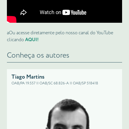
aOu acesse diretamente pelo nosso canal do YouTube
clicando
AQUI!
Conheça os autores
Tiago Martins
OAB/PA 19.557 || OAB/SC 68.826-A || OAB/SP 518418