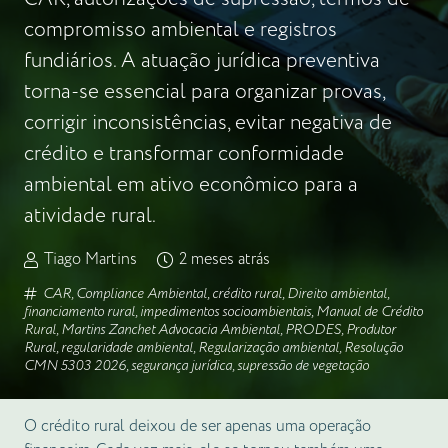
compromisso ambiental e registros
fundiários. A atuação jurídica preventiva
torna-se essencial para organizar provas,
corrigir inconsistências, evitar negativa de
crédito e transformar conformidade
ambiental em ativo econômico para a
atividade rural.
Tiago Martins
2 meses atrás
CAR
,
Compliance Ambiental
,
crédito rural
,
Direito ambiental
,
financiamento rural
,
impedimentos socioambientais
,
Manual de Crédito
Rural
,
Martins Zanchet Advocacia Ambiental
,
PRODES
,
Produtor
Rural
,
regularidade ambiental
,
Regularização ambiental
,
Resolução
CMN 5303 2026
,
segurança jurídica
,
supressão de vegetação
O crédito rural deixou de ser apenas uma operação