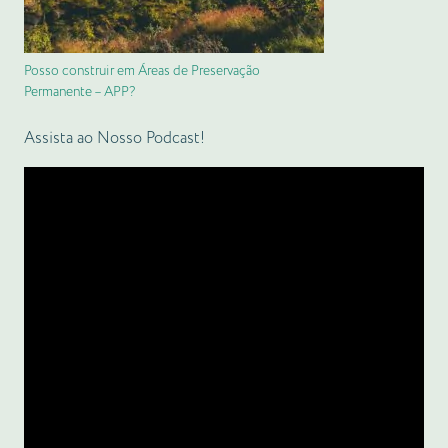
Posso construir em Áreas de Preservação
Permanente – APP?
Assista ao Nosso Podcast!