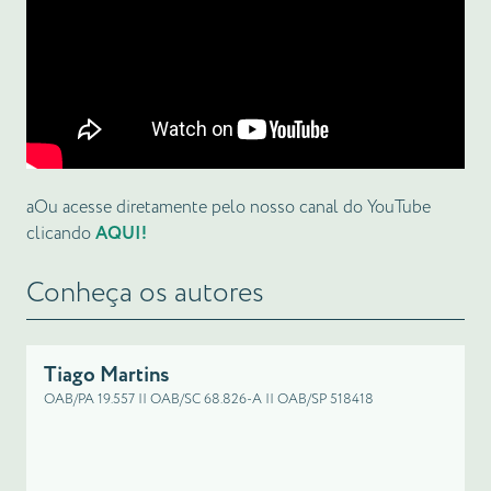
aOu acesse diretamente pelo nosso canal do YouTube
clicando
AQUI!
Conheça os autores
Tiago Martins
OAB/PA 19.557 || OAB/SC 68.826-A || OAB/SP 518418