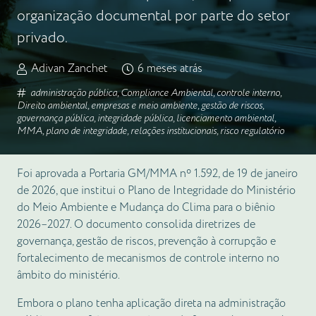
organização documental por parte do setor
privado.
Adivan Zanchet
6 meses atrás
administração pública
,
Compliance Ambiental
,
controle interno
,
Direito ambiental
,
empresas e meio ambiente
,
gestão de riscos
,
governança pública
,
integridade pública
,
licenciamento ambiental
,
MMA
,
plano de integridade
,
relações institucionais
,
risco regulatório
Foi aprovada a Portaria GM/MMA nº 1.592, de 19 de janeiro
de 2026, que institui o Plano de Integridade do Ministério
do Meio Ambiente e Mudança do Clima para o biênio
2026–2027. O documento consolida diretrizes de
governança, gestão de riscos, prevenção à corrupção e
fortalecimento de mecanismos de controle interno no
âmbito do ministério.
Embora o plano tenha aplicação direta na administração