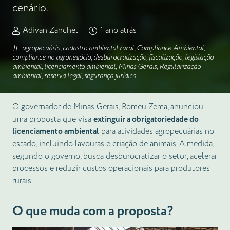
cenário.
Adivan Zanchet
1 ano atrás
agropecuária
,
cadastro ambiental rural
,
Compliance Ambiental
,
compliance no agronegócio
,
desburocratização
,
fiscalização
,
legislação
ambiental
,
licenciamento ambiental
,
Minas Gerais
,
Regularização
ambiental
,
reserva legal
,
segurança jurídica
O governador de Minas Gerais, Romeu Zema, anunciou
uma proposta que visa
extinguir a obrigatoriedade do
licenciamento ambiental
para atividades agropecuárias no
estado, incluindo lavouras e criação de animais. A medida,
segundo o governo, busca desburocratizar o setor, acelerar
processos e reduzir custos operacionais para produtores
rurais.
O que muda com a proposta?