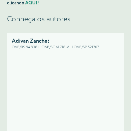
clicando
AQUI!
Conheça os autores
Adivan Zanchet
OAB/RS 94.838 || OAB/SC 61.718-A || OAB/SP 521767