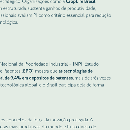
estratégico. Organizações como a
CropLife Brasil
m estruturada, sustenta ganhos de produtividade,
issionais avaliam PI como critério essencial para redução
cnológica.
acional da Propriedade Industrial –
INPI
. Estudo
e Patentes (
EPO
), mostra que
as tecnologias de
ual de 9,4% em depósitos de patentes
, mais de três vezes
 tecnológica global, e o Brasil participa dela de forma
los concretos da força da inovação protegida. A
olas mais produtivas do mundo é fruto direto de