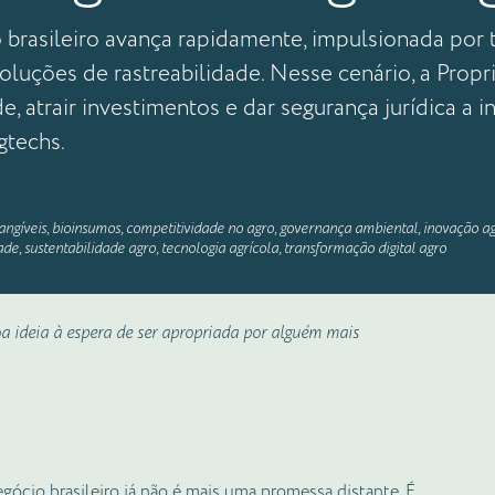
 brasileiro avança rapidamente, impulsionada por 
soluções de rastreabilidade. Nesse cenário, a Propr
de, atrair investimentos e dar segurança jurídica a
gtechs.
tangíveis
,
bioinsumos
,
competitividade no agro
,
governança ambiental
,
inovação ag
ade
,
sustentabilidade agro
,
tecnologia agrícola
,
transformação digital agro
a ideia à espera de ser apropriada por alguém mais
gócio brasileiro já não é mais uma promessa distante. É