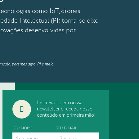
tecnologias como IoT, drones,
iedade Intelectual (PI) torna-se eixo
 inovações desenvolvidas por
rícola
,
patentes agro
,
PI e meio
Inscreva-se em nossa
newsletter e receba nosso
conteúdo em primeira mão!
SEU NOME
SEU E-MAIL