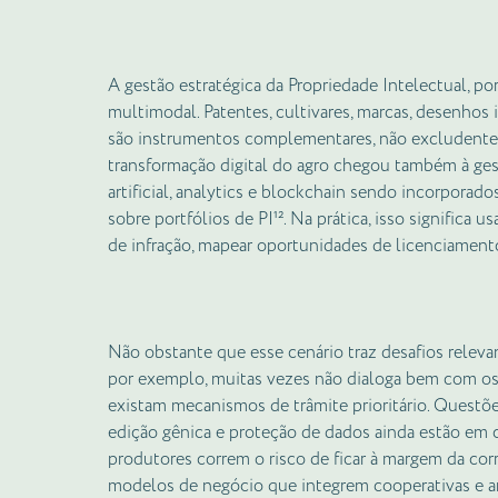
A gestão estratégica da Propriedade Intelectual, 
multimodal. Patentes, cultivares, marcas, desenhos i
são instrumentos complementares, não excludentes
transformação digital do agro chegou também à gest
artificial, analytics e blockchain sendo incorpora
sobre portfólios de PI¹². Na prática, isso significa 
de infração, mapear oportunidades de licenciament
Não obstante que esse cenário traz desafios relevan
por exemplo, muitas vezes não dialoga bem com os 
existam mecanismos de trâmite prioritário. Questões
edição gênica e proteção de dados ainda estão em c
produtores correm o risco de ficar à margem da corr
modelos de negócio que integrem cooperativas e ar