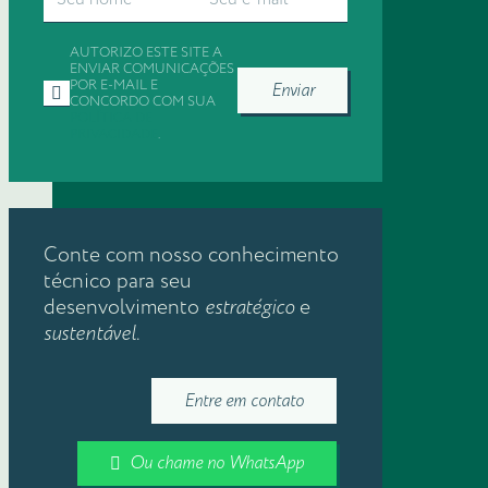
AUTORIZO ESTE SITE A
ENVIAR COMUNICAÇÕES
POR E-MAIL E
Enviar
CONCORDO COM SUA
POLÍTICA DE
PRIVACIDADE
.
Conte com nosso conhecimento
técnico para seu
desenvolvimento
estratégico
e
sustentável
.
Entre em contato
Ou chame no WhatsApp