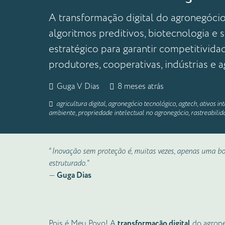
A transformação digital do agronegócio
algoritmos preditivos, biotecnologia e 
estratégico para garantir competitivida
produtores, cooperativas, indústrias e a
Guga V Dias
8 meses atrás
agricultura digital
,
agronegócio tecnológico
,
agtech
,
ativos in
ambiente
,
propriedade intelectual no agronegócio
,
rastreabilid
“
Inovação sem proteção é, muitas vezes, apenas uma bo
estruturado.
”
—
Guga Dias
Pois é Meu Povo! A
transformação digital
do agrone