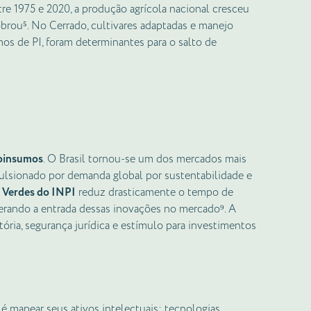
tre 1975 e 2020, a produção agrícola nacional cresceu
obrou⁵. No Cerrado, cultivares adaptadas e manejo
os de PI, foram determinantes para o salto de
oinsumos
. O Brasil tornou-se um dos mercados mais
ulsionado por demanda global por sustentabilidade e
 Verdes do INPI
reduz drasticamente o tempo de
elerando a entrada dessas inovações no mercado⁹. A
tória, segurança jurídica e estímulo para investimentos
 é mapear seus ativos intelectuais: tecnologias