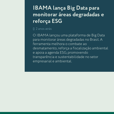
IBAMA lança Big Data para
monitorar áreas degradadas e
reforça ESG
2 anos atrás
O IBAMA lançou uma plataforma de Big Data
para monitorar áreas degradadas no Brasil. A
ferramenta melhora o combate ao
desmatamento, reforça a fiscalização ambiental
e apoia a agenda ESG, promovendo
transparência e sustentabilidade no setor
empresarial e ambiental.