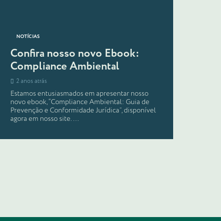
NOTÍCIAS
Confira nosso novo Ebook:
Compliance Ambiental
2 anos atrás
Estamos entusiasmados em apresentar nosso
novo ebook, “Compliance Ambiental: Guia de
Prevenção e Conformidade Jurídica”, disponível
agora em nosso site.…