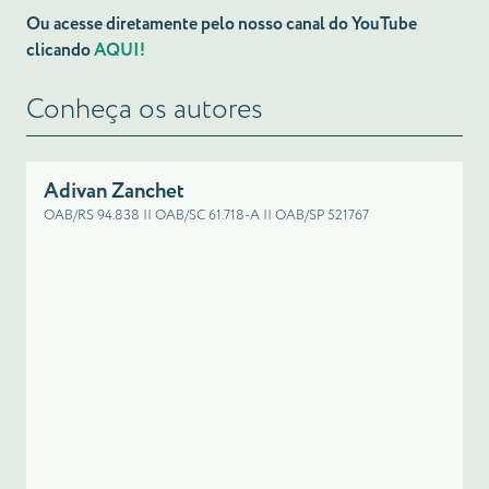
Ou acesse diretamente pelo nosso canal do YouTube
clicando
AQUI!
Conheça os autores
Adivan Zanchet
OAB/RS 94.838 || OAB/SC 61.718-A || OAB/SP 521767