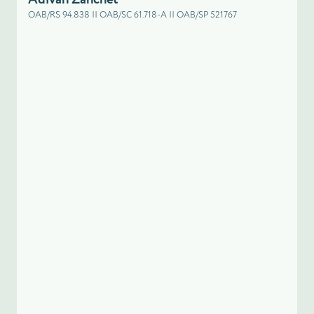
OAB/RS 94.838 || OAB/SC 61.718-A || OAB/SP 521767