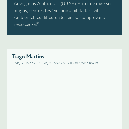
Advogados Ambientais (UBAA). Autor de diversos
artigos, dentre eles “Responsabilidade Civil
Ambiental: as dificuldades em se comprovar o
nexo causal”.
Tiago Martins
OAB/PA 19.557 || OAB/SC 68.826-A || OAB/SP 518418