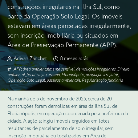
construções irregulares na Ilha Sul, como
parte da Operação Solo Legal. Os imóveis
estavam em áreas parceladas irregularmente,
sem inscrição imobiliária ou situados em
Área de Preservação Permanente (APP).
Adivan Zanchet
8 meses atrás
APP
,
área ambientalmente sensível
,
demolições irregulares
,
Direito
ambiental
,
fiscalização urbana
,
Florianópolis
,
ocupação irregular
,
Operação Solo Legal
,
passivos ambientais
,
Regularização fundiária
Na manhã de 5 de novembro de 2025, cerca de 20
construções foram demolidas em área da Ilha Sul de
Florianópolis, em operação coordenada pela prefeitura da
cidade. A ação atingiu imóveis erguidos em lotes
resultantes de parcelamento de solo irregular, sem
inscrição imobiliária ou localizados em Área de