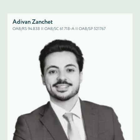
Adivan Zanchet
OAB/RS 94.838 || OAB/SC 61.718-A || OAB/SP 521767