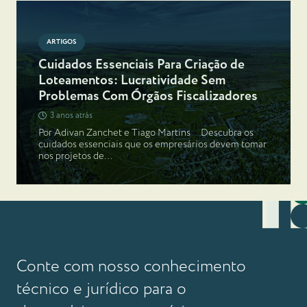
ARTIGOS
Cuidados Essenciais Para Criação de
Loteamentos: Lucratividade Sem
Problemas Com Órgãos Fiscalizadores
3 anos atrás
Por Adivan Zanchet e Tiago Martins Descubra os
cuidados essenciais que os empresários devem tomar
nos projetos de…
Conte com nosso conhecimento
técnico e jurídico para o