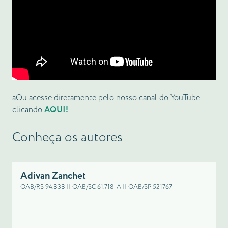
aOu acesse diretamente pelo nosso canal do YouTube
clicando
AQUI!
Conheça os autores
Adivan Zanchet
OAB/RS 94.838 || OAB/SC 61.718-A || OAB/SP 521767