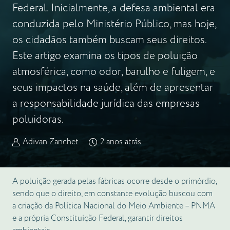
Federal. Inicialmente, a defesa ambiental era
conduzida pelo Ministério Público, mas hoje,
os cidadãos também buscam seus direitos.
Este artigo examina os tipos de poluição
atmosférica, como odor, barulho e fuligem, e
seus impactos na saúde, além de apresentar
a responsabilidade jurídica das empresas
poluidoras.
Adivan Zanchet
2 anos atrás
A poluição gerada pelas fábricas ocorre desde o primórdio,
sendo que o direito, em constante evolução buscou com
a criação da Política Nacional do Meio Ambiente – PNMA
e a própria Constituição Federal, garantir direitos