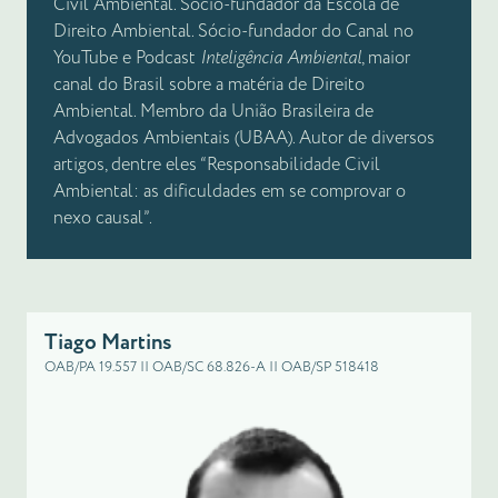
Civil Ambiental. Sócio-fundador da Escola de
Direito Ambiental. Sócio-fundador do Canal no
YouTube e Podcast
Inteligência Ambiental
, maior
canal do Brasil sobre a matéria de Direito
Ambiental. Membro da União Brasileira de
Advogados Ambientais (UBAA). Autor de diversos
artigos, dentre eles “Responsabilidade Civil
Ambiental: as dificuldades em se comprovar o
nexo causal”.
Tiago Martins
OAB/PA 19.557 || OAB/SC 68.826-A || OAB/SP 518418