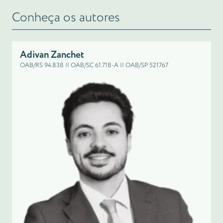
Conheça os autores
Adivan Zanchet
OAB/RS 94.838 || OAB/SC 61.718-A || OAB/SP 521767