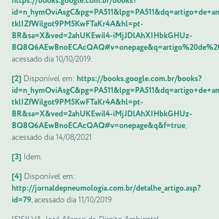
https://books.google.com.br/books?
id=n_hymOviAsgC&pg=PA511&lpg=PA511&dq=artigo+de+a
tklIZfWilgot9PM5KwFTaKr4A&hl=pt-
BR&sa=X&ved=2ahUKEwil4-iMjJDlAhXIHbkGHUz-
BQ8Q6AEwBnoECAcQAQ#v=onepage&q=artigo%20de%20a
acessado dia 10/10/2019.
[2]
Disponível em:
https://books.google.com.br/books?
id=n_hymOviAsgC&pg=PA511&lpg=PA511&dq=artigo+de+a
tklIZfWilgot9PM5KwFTaKr4A&hl=pt-
BR&sa=X&ved=2ahUKEwil4-iMjJDlAhXIHbkGHUz-
BQ8Q6AEwBnoECAcQAQ#v=onepage&q&f=true
,
acessado dia 14/08/2021
[3]
Idem.
[4]
Disponível em:
http://jornaldepneumologia.com.br/detalhe_artigo.asp?
id=79
, acessado dia 11/10/2019