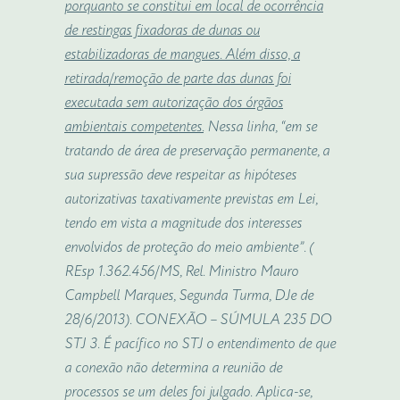
porquanto se constitui em local de ocorrência
de restingas fixadoras de dunas ou
estabilizadoras de mangues. Além disso, a
retirada/remoção de parte das dunas foi
executada sem autorização dos órgãos
ambientais competentes.
Nessa linha, “em se
tratando de área de preservação permanente, a
sua supressão deve respeitar as hipóteses
autorizativas taxativamente previstas em Lei,
tendo em vista a magnitude dos interesses
envolvidos de proteção do meio ambiente”. (
REsp 1.362.456/MS, Rel. Ministro Mauro
Campbell Marques, Segunda Turma, DJe de
28/6/2013). CONEXÃO – SÚMULA 235 DO
STJ 3. É pacífico no STJ o entendimento de que
a conexão não determina a reunião de
processos se um deles foi julgado. Aplica-se,