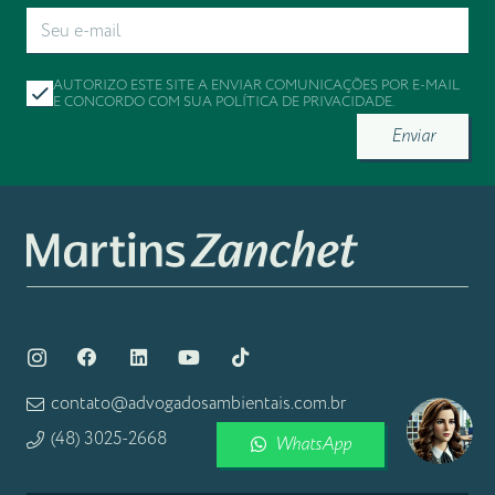
AUTORIZO ESTE SITE A ENVIAR COMUNICAÇÕES POR E-MAIL
E CONCORDO COM SUA
POLÍTICA DE PRIVACIDADE
.
Enviar
contato@advogadosambientais.com.br
(48) 3025-2668
WhatsApp