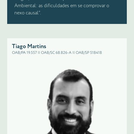
Ambiental: as dificuldades em se comprovar o
nexo causal”.
Tiago Martins
OAB/PA 19.557 || OAB/SC 68.826-A || OAB/SP 518418