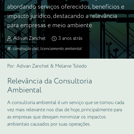
abordando serviços oferecidos, benefícios e
impacto jurídico, destacando a relevância
para empresas e meio ambiente.
Adivan Zanchet
3 anos atrás
construção civil
,
licenciamento ambiental
Por: Adivan Zanchet & Melanie Toledo
Relevância da Consultoria
Ambiental
A consultoria ambiental é um serviço que se tornou cada
vez mais relevante nos dias de hoje, principalmente para
as empresas que desejam minimizar os impactos
ambientais causados por suas operações.