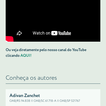
Ou veja diretamente pelo nosso canal do YouTube
clicando
AQUI!
Conheça os autores
Adivan Zanchet
OAB/RS 94.838 || OAB/SC 61.718-A || OAB/SP 521767