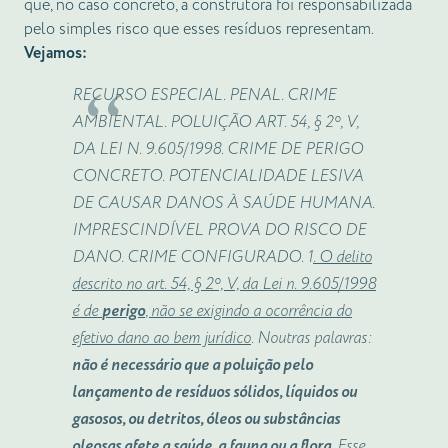
que, no caso concreto, a construtora foi responsabilizada
pelo simples risco que esses resíduos representam.
Vejamos:
RECURSO ESPECIAL. PENAL. CRIME
AMBIENTAL. POLUIÇÃO ART. 54, § 2º, V,
DA LEI N. 9.605/1998. CRIME DE PERIGO
CONCRETO. POTENCIALIDADE LESIVA
DE CAUSAR DANOS À SAÚDE HUMANA.
IMPRESCINDÍVEL PROVA DO RISCO DE
DANO. CRIME CONFIGURADO. 1
. O delito
descrito no art. 54, § 2º, V, da Lei n. 9.605/1998
é de
perigo
, não se exigindo a ocorrência do
efetivo dano ao bem jurídico
. Noutras palavras:
não é necessário que a poluição pelo
lançamento de resíduos sólidos, líquidos ou
gasosos, ou detritos, óleos ou substâncias
oleosas afete a saúde, a fauna ou a flora
. Esse