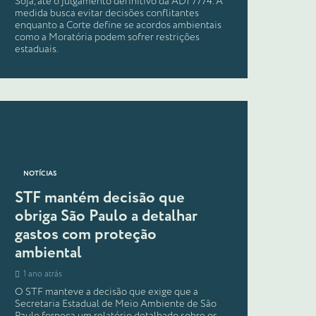
Soja, até o julgamento definitivo da ADI 7774. A
medida busca evitar decisões conflitantes
enquanto a Corte define se acordos ambientais
como a Moratória podem sofrer restrições
estaduais.
NOTÍCIAS
STF mantém decisão que
obriga São Paulo a detalhar
gastos com proteção
ambiental
1 ano atrás
O STF manteve a decisão que exige que a
Secretaria Estadual de Meio Ambiente de São