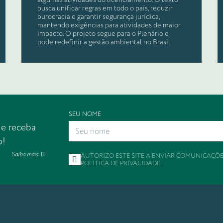
algumas atividades do licenciamento. O texto
busca unificar regras em todo o país, reduzir
burocracia e garantir segurança jurídica,
mantendo exigências para atividades de maior
impacto. O projeto segue para o Plenário e
pode redefinir a gestão ambiental no Brasil.
SEU NOME
 e receba
o!
Saiba mais
AUTORIZO ESTE SITE A ENVIAR COMUNICAÇÕ
POLÍTICA DE PRIVACIDADE
.