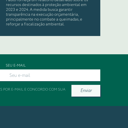
Paulo forneça um relatório detalhado sobre os
recursos destinados à proteção ambiental em
2023 e 2024. A medida busca garantir
transparência na execução orçamentária,
principalmente no combate a queimadas, e
reforçar a fiscalização ambiental.
SEU E-MAIL
ES POR E-MAIL E CONCORDO COM SUA
Enviar