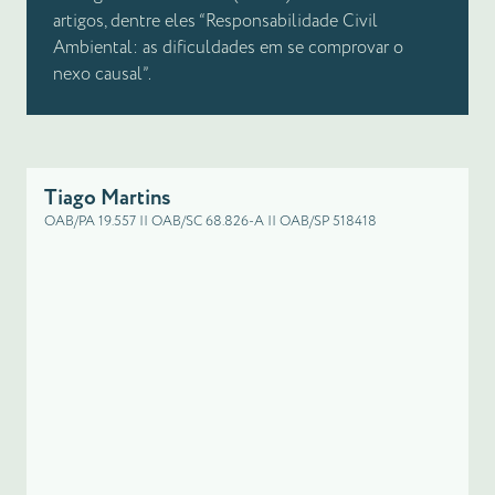
artigos, dentre eles “Responsabilidade Civil
Ambiental: as dificuldades em se comprovar o
nexo causal”.
Tiago Martins
OAB/PA 19.557 || OAB/SC 68.826-A || OAB/SP 518418