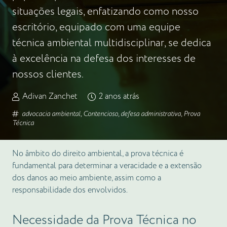
situações legais, enfatizando como nosso
escritório, equipado com uma equipe
técnica ambiental multidisciplinar, se dedica
à excelência na defesa dos interesses de
nossos clientes.
Adivan Zanchet
2 anos atrás
advocacia ambiental
,
Contencioso
,
defesa administrativa
,
Prova
Técnica
No âmbito do direito ambiental, a prova técnica é
fundamental para determinar a veracidade e a extensão
dos danos ao meio ambiente, assim como a
responsabilidade dos envolvidos.
Necessidade da Prova Técnica no