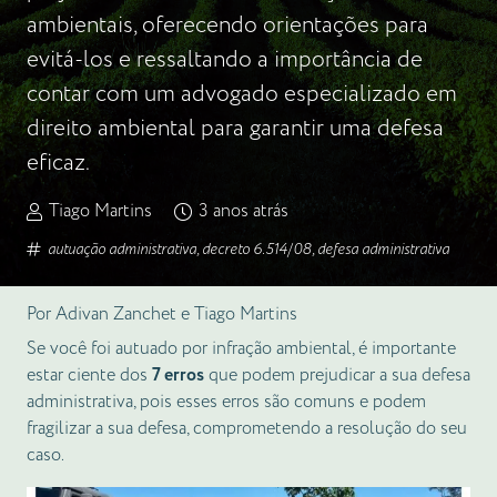
ambientais, oferecendo orientações para
evitá-los e ressaltando a importância de
contar com um advogado especializado em
direito ambiental para garantir uma defesa
eficaz.
Tiago Martins
3 anos atrás
autuação administrativa
,
decreto 6.514/08
,
defesa administrativa
Por Adivan Zanchet e Tiago Martins
Se você foi autuado por infração ambiental, é importante
estar ciente dos
7 erros
que podem prejudicar a sua defesa
administrativa, pois esses erros são comuns e podem
fragilizar a sua defesa, comprometendo a resolução do seu
caso.