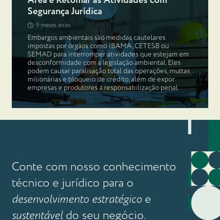
Área e Retomar as Atividades com
Segurança Jurídica
9 meses atrás
Embargos ambientais são medidas cautelares
impostas por órgãos como IBAMA, CETESB ou
SEMAD para interromper atividades que estejam em
desconformidade com a legislação ambiental. Eles
podem causar paralisação total das operações, multas
milionárias e bloqueio de crédito, além de expor
empresas e produtores à responsabilização penal.
Conte com nosso conhecimento
técnico e jurídico para o
desenvolvimento estratégico
e
sustentável
do seu negócio.