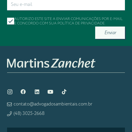
AUTORIZO ESTE SITE A ENVIAR COMUNICAÇÕES POR E-MAIL
E CONCORDO COM SUA
POLÍTICA DE PRIVACIDADE
.
Enviar
contato@advogadosambientais.com.br
(48) 3025-2668