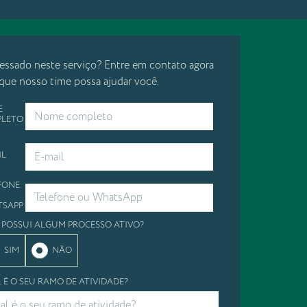
ressado neste serviço? Entre em contato agora
 que nosso time possa ajudar você.
E
PLETO
IL
FONE
TSAPP
 POSSUI ALGUM PROCESSO ATIVO?
SIM
NÃO
 É O SEU RAMO DE ATIVIDADE?