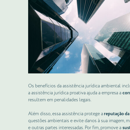
Os benefícios da assistência jurídica ambiental in
a assistência jurídica proativa ajuda a empresa a
corr
resultem em penalidades legais.
Além disso, essa assistência protege a
reputação da
questões ambientais e evite danos à sua imagem, 
e outras partes interessadas. Por fim, promove a
sus