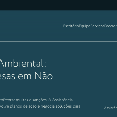
Escritório
Equipe
Serviços
Podcast
 Ambiental:
esas em Não
frentar multas e sanções. A Assistência
nvolve planos de ação e negocia soluções para
Assistê