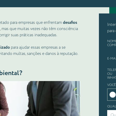
jetado para empresas que enfrentam
desafios
Inte
, mas que muitas vezes não têm consciência
para
rigir suas práticas inadequadas.
NOM
COM
lizado
para ajudar essas empresas a se
vitando multas, sanções e danos à reputação.
E-MA
TELE
biental?
OU
WHA
VOCÊ
QUAL