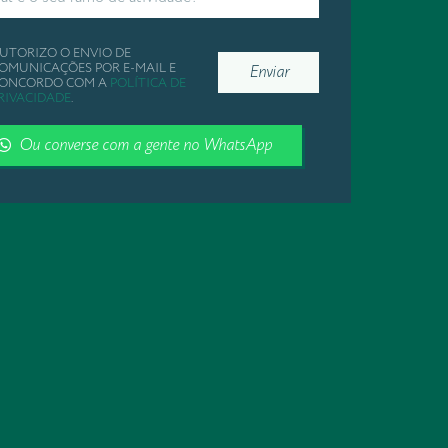
UTORIZO O ENVIO DE
OMUNICAÇÕES POR E-MAIL E
Enviar
ONCORDO COM A
POLÍTICA DE
RIVACIDADE
.
Ou converse com a gente no WhatsApp