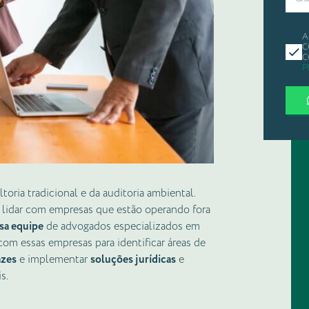
A
C
C
P
oria tradicional e da auditoria ambiental.
a lidar com empresas que estão operando fora
sa equipe
de advogados especializados em
com essas empresas para identificar áreas de
azes
e implementar
soluções jurídicas
e
s.