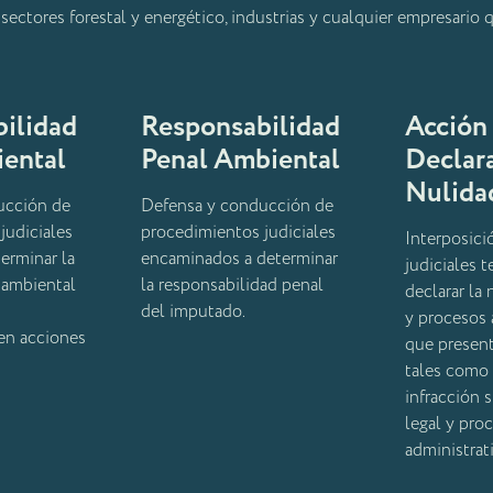
ectores forestal y energético, industrias y cualquier empresario q
ilidad
Responsabilidad
Acción
iental
Penal Ambiental
Declara
Nulida
ucción de
Defensa y conducción de
judiciales
procedimientos judiciales
Interposici
erminar la
encaminados a determinar
judiciales 
 ambiental
la responsabilidad penal
declarar la
del imputado.
y procesos 
en acciones
que present
tales como 
infracción 
legal y pro
administrati