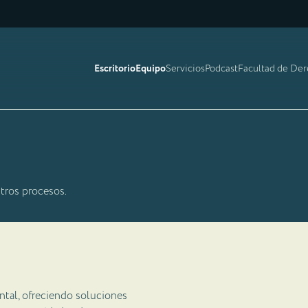
Escritorio
Equipo
Servicios
Podcast
Facultad de De
tros procesos.
tal, ofreciendo soluciones