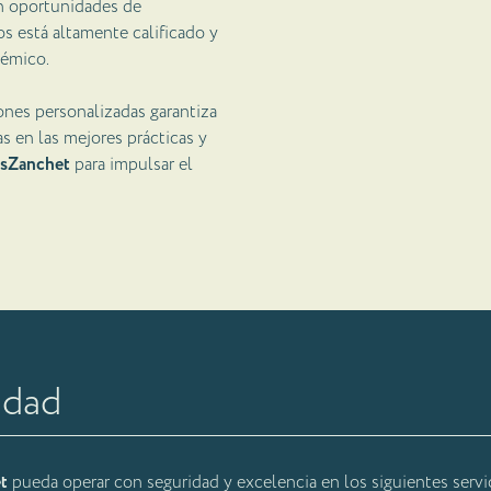
en oportunidades de
s está altamente calificado y
démico.
ones personalizadas garantiza
s en las mejores prácticas y
sZanchet
para impulsar el
idad
t
pueda operar con seguridad y excelencia en los siguientes servic