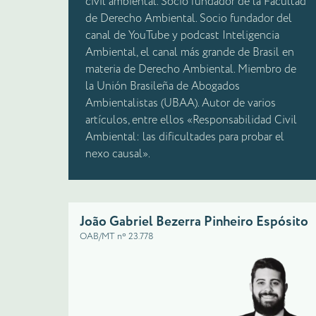
civil ambiental. Socio fundador de la Facultad
de Derecho Ambiental. Socio fundador del
canal de YouTube y podcast Inteligencia
Ambiental, el canal más grande de Brasil en
materia de Derecho Ambiental. Miembro de
la Unión Brasileña de Abogados
Ambientalistas (UBAA). Autor de varios
artículos, entre ellos «Responsabilidad Civil
Ambiental: las dificultades para probar el
nexo causal».
João Gabriel Bezerra Pinheiro Espósito
OAB/MT nº 23.778