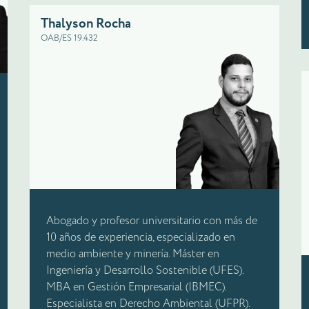
Thalyson Rocha
OAB/ES 19.432
Abogado y profesor universitario con más de
10 años de experiencia, especializado en
medio ambiente y minería. Máster en
Ingeniería y Desarrollo Sostenible (UFES).
MBA en Gestión Empresarial (IBMEC).
Especialista en Derecho Ambiental (UFPR).