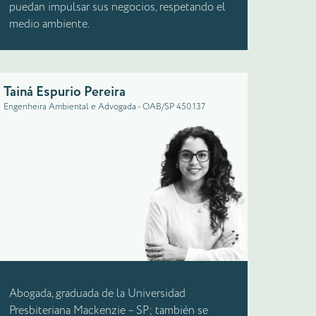
puedan impulsar sus negocios, respetando el
medio ambiente.
Tainá Espurio Pereira
Engenheira Ambiental e Advogada - OAB/SP 450.137
Abogada, graduada de la Universidad
Presbiteriana Mackenzie – SP; también se