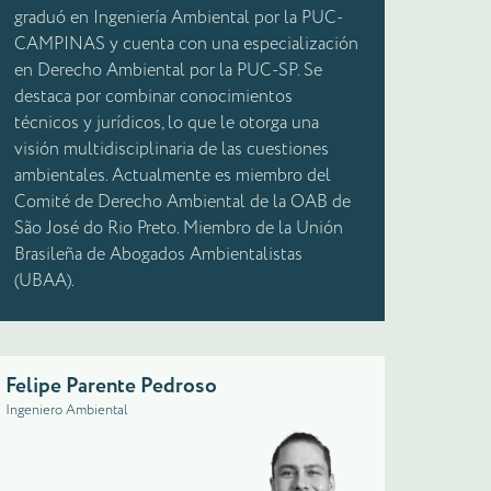
graduó en Ingeniería Ambiental por la PUC-
CAMPINAS y cuenta con una especialización
en Derecho Ambiental por la PUC-SP. Se
destaca por combinar conocimientos
técnicos y jurídicos, lo que le otorga una
visión multidisciplinaria de las cuestiones
ambientales. Actualmente es miembro del
Comité de Derecho Ambiental de la OAB de
São José do Rio Preto. Miembro de la Unión
Brasileña de Abogados Ambientalistas
(UBAA).
Felipe Parente Pedroso
Ingeniero Ambiental