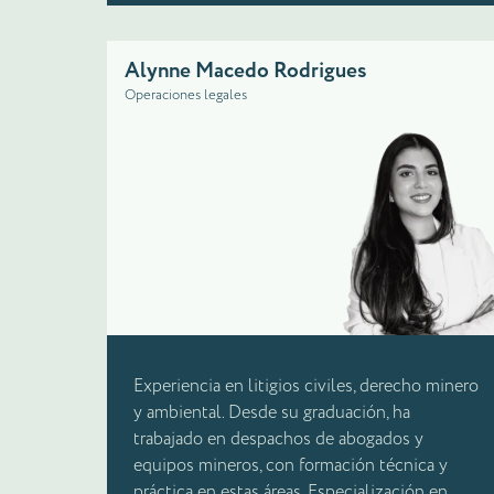
Alynne Macedo Rodrigues
Operaciones legales
Experiencia en litigios civiles, derecho minero
y ambiental. Desde su graduación, ha
trabajado en despachos de abogados y
equipos mineros, con formación técnica y
práctica en estas áreas. Especialización en