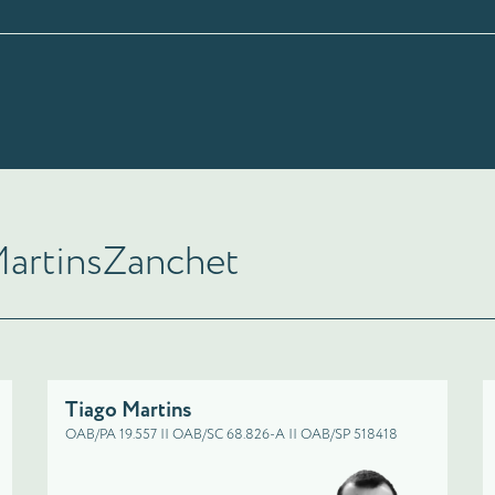
MartinsZanchet
Tiago Martins
OAB/PA 19.557 || OAB/SC 68.826-A || OAB/SP 518418