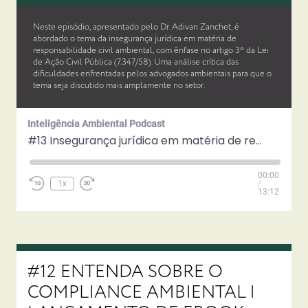
Neste episódio, apresentado pelo Dr. Adivan Zanchet, é
abordado o tema da insegurança jurídica em matéria de
responsabilidade civil ambiental, com ênfase no artigo 3º da Lei
de Ação Civil Pública (7.347/58). Uma análise crítica das
dificuldades enfrentadas pelos advogados ambientais para que o
tema seja discutido mais amplamente no setor.
Inteligência Ambiental Podcast
#13 Insegurança jurídica em matéria de responsabilidade civil ambiental
Play
00:00
Episode
1x
/
13:12
#12 ENTENDA SOBRE O
COMPLIANCE AMBIENTAL |