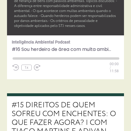
de herança de bens com passivos ambientais. Tópicos discutidos: -
A diferença entre responsabilidade administrativa e civil
ambiental. - O que acontece com multas ambientais quando o
autuado falece. - Quando herdeiros podem ser responsabilizados
por danos ambientais. - Os critérios de pessoalidade e
objetividade aplicados pelo STJ nesses casos.
Inteligência Ambiental Podcast
#16 Sou herdeiro de área com multa ambiental, quais as minhas responsabilidades?
Play
00:00
Episode
1x
/
11:58
#15 DIREITOS DE QUEM
SOFREU COM ENCHENTES: O
QUE FAZER AGORA? | COM