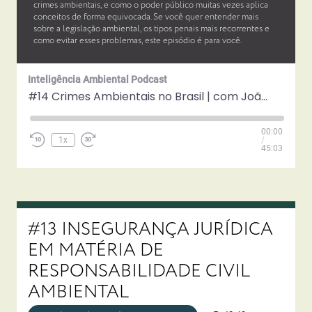
crimes ambientais, e como o poder público muitas vezes aplica
conceitos de forma equivocada. Se você quer entender mais
sobre a legislação ambiental, os tipos penais mais recorrentes e
como evitar esses problemas, este episódio é para você.
Inteligência Ambiental Podcast
#14 Crimes Ambientais no Brasil | com João Gabriel Espósito e Tiago Martins
Play
00:00
Episode
1x
/
45:03
#13 INSEGURANÇA JURÍDICA
EM MATÉRIA DE
RESPONSABILIDADE CIVIL
AMBIENTAL