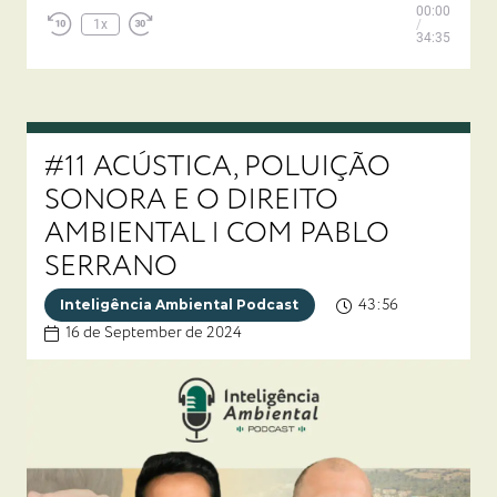
Play
00:00
Episode
1x
/
34:35
#11 ACÚSTICA, POLUIÇÃO
SONORA E O DIREITO
AMBIENTAL | COM PABLO
SERRANO
43:56
Inteligência Ambiental Podcast
16 de September de 2024