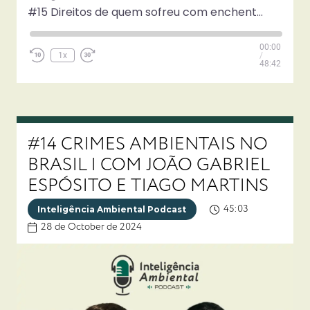
#15 Direitos de quem sofreu com enchentes: O que fazer agora? | Com Tiago Martins e Adivan Zanchet
Play
00:00
Episode
1x
/
48:42
#14 CRIMES AMBIENTAIS NO
BRASIL | COM JOÃO GABRIEL
ESPÓSITO E TIAGO MARTINS
45:03
Inteligência Ambiental Podcast
28 de October de 2024