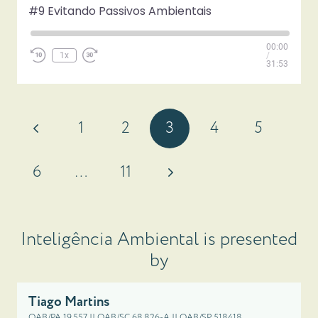
#9 Evitando Passivos Ambientais
Play
00:00
Episode
1x
/
31:53
1
2
3
4
5
6
…
11
Inteligência Ambiental is presented
by
Tiago Martins
OAB/PA 19.557 || OAB/SC 68.826-A || OAB/SP 518418