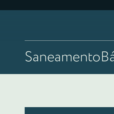
SaneamentoBá