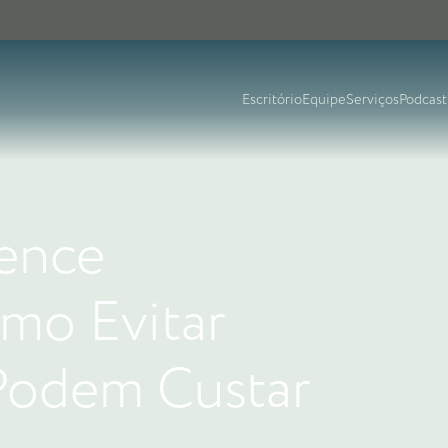
Escritório
Equipe
Serviços
Podcast
ence
mo Evitar
Podem Custar