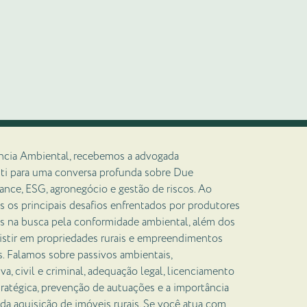
gência Ambiental, recebemos a advogada
nti para uma conversa profunda sobre Due
nce, ESG, agronegócio e gestão de riscos. Ao
s os principais desafios enfrentados por produtores
res na busca pela conformidade ambiental, além dos
istir em propriedades rurais e empreendimentos
s. Falamos sobre passivos ambientais,
va, civil e criminal, adequação legal, licenciamento
atégica, prevenção de autuações e a importância
da aquisição de imóveis rurais. Se você atua com