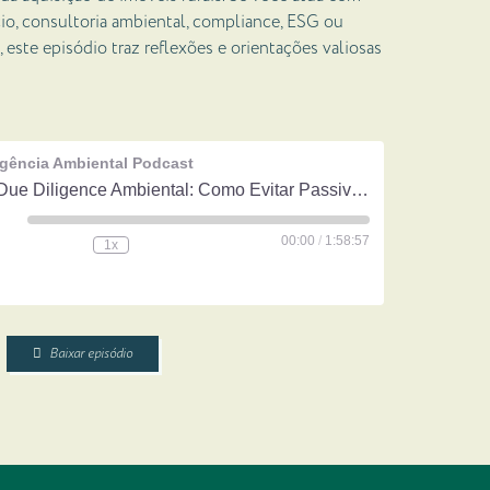
io, consultoria ambiental, compliance, ESG ou
, este episódio traz reflexões e orientações valiosas
ligência Ambiental Podcast
#30 Due Diligence Ambiental: Como Evitar Passivos Que Podem Custar Milhões
eproduzir
00:00
/
1:58:57
1x
pisódio
Baixar episódio