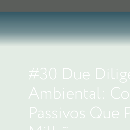
#30 Due Dilig
Ambiental: Co
Passivos Que 