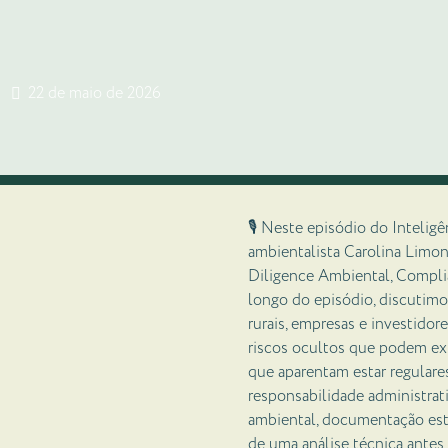
22 de maio de 2026
🎙️ Neste episódio do Inteli
ambientalista Carolina Limo
Diligence Ambiental, Complia
longo do episódio, discutimo
rurais, empresas e investido
riscos ocultos que podem ex
que aparentam estar regulare
responsabilidade administrati
ambiental, documentação estr
de uma análise técnica antes 