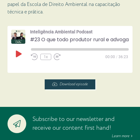
papel da Escola de Direito Ambiental na capacitação
técnica e prática.
Inteligência Ambiental Podcast
#23 O que todo produtor rural e advogado precisa saber sobre o CAR
Play
1x
00:00
/
36:23
Episode
Download episode
Subscribe to our newsletter and
receive our content first hand!
Learn more