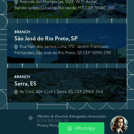
Avenida das Hortências, 1028-W, 1º Andar,
Bandeirantes, Lucas do Rio Verde, MT, CEP 78460-553
BRANCH
São José do Rio Preto, SP
Rua Nair dos Santos Lima, 170 - Jardim Francisco
Fernandes, São José do Rio Preto, SP, CEP 15090-290
BRANCH
Serra, ES
Av. Civit, 304, Civit I, Serra, ES, CEP 29168-045
Martins & Zanchet Advogados Associados
51.231.581/0001-03
Privacy Policy
| site por
wjk marketing
WhatsApp